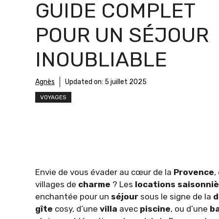
GUIDE COMPLET
POUR UN SÉJOUR
INOUBLIABLE
Agnès
Updated on:
5 juillet 2025
VOYAGES
Envie de vous évader au cœur de la
Provence
,
villages de
charme
? Les
locations saisonniè
enchantée pour un
séjour
sous le signe de la
d
gîte
cosy, d’une
villa
avec
piscine
, ou d’une
b